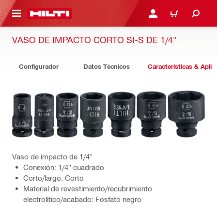
ONTENIDO PRINCIPAL
INICIE SESIÓN O REGÍST
CARRITO
VASO DE IMPACTO CORTO SI-S DE 1/4"
Configurador
Datos Técnicos
Características & Aplic
Vaso de impacto de 1/4"
Conexión: 1/4" cuadrado
Corto/largo: Corto
Material de revestimiento/recubrimiento
electrolítico/acabado: Fosfato negro