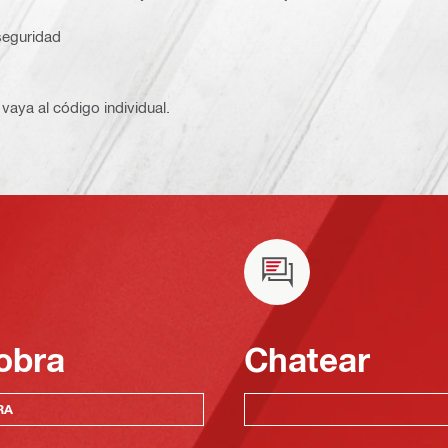
seguridad
vaya al código individual.
obra
Chatear
RA