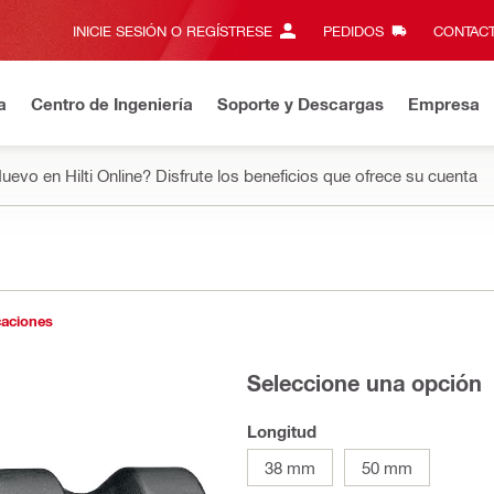
INICIE SESIÓN O REGÍSTRESE
PEDIDOS
CONTACT
a
Centro de Ingeniería
Soporte y Descargas
Empresa
uevo en Hilti Online? Disfrute los beneficios que ofrece su cuenta
caciones
Seleccione una opción
Longitud
38 mm
50 mm