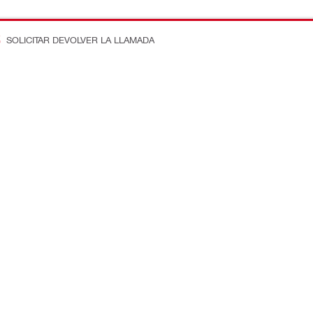
SOLICITAR DEVOLVER LA LLAMADA
n en la obra
Conecte con nosotros
ostos
Dénos Me Gusta en Faceboo
e ingeniería
Síganos en Instagram
equipos
Subscríbase a Nuestro Canal