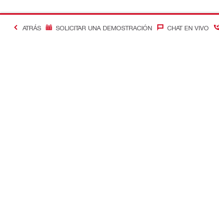
ATRÁS
SOLICITAR UNA DEMOSTRACIÓN
CHAT EN VIVO
Contacto
Optimizació
Contáctenos
Control de c
Ubique su Tienda Hilti
Soluciones d
Devolver la llamada
Gestión de 