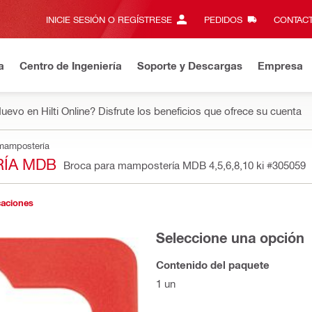
INICIE SESIÓN O REGÍSTRESE
PEDIDOS
CONTACT
a
Centro de Ingeniería
Soporte y Descargas
Empresa
uevo en Hilti Online? Disfrute los beneficios que ofrece su cuenta
 mampostería
RÍA MDB
Broca para mampostería MDB 4,5,6,8,10 ki
#305059
caciones
Seleccione una opción
Contenido del paquete
1 un