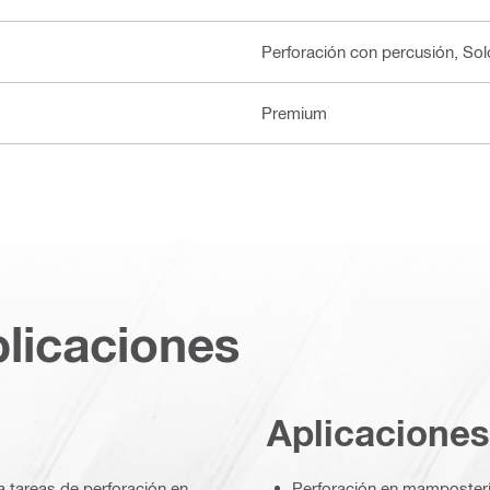
Perforación con percusión, Sol
Premium
plicaciones
Aplicaciones
 tareas de perforación en
Perforación en mamposter