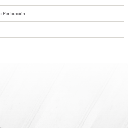
o Perforación
ía