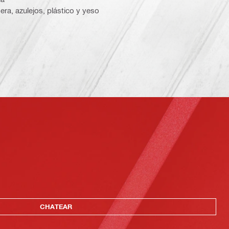
dera, azulejos, plástico y yeso
CHATEAR