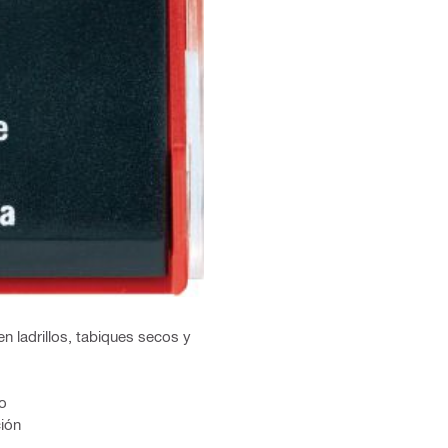
n ladrillos, tabiques secos y
ro
ción