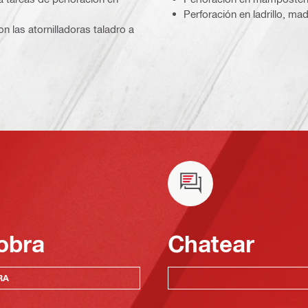
Perforación en ladrillo, ma
n las atornilladoras taladro a
obra
Chatear
RA