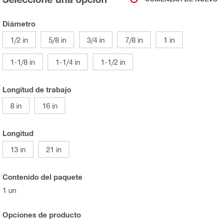
Diámetro
1/2 in
5/8 in
3/4 in
7/8 in
1 in
1-1/8 in
1-1/4 in
1-1/2 in
Longitud de trabajo
8 in
16 in
Longitud
13 in
21 in
Contenido del paquete
1 un
Opciones de producto