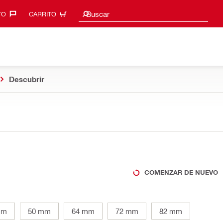
Sugerencias de búsqueda
Buscar
O‎
CARRITO
Descubrir
COMENZAR DE NUEVO
mm
50 mm
64 mm
72 mm
82 mm