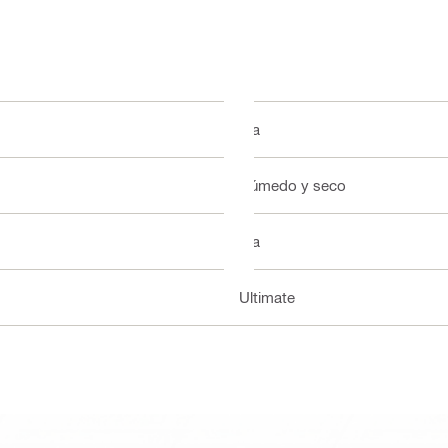
n/a
Húmedo y seco
n/a
Ultimate