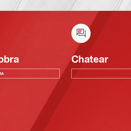
obra
Chatear
RA