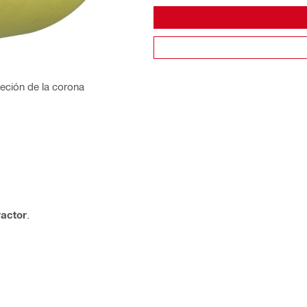
jeción de la corona
ractor
.