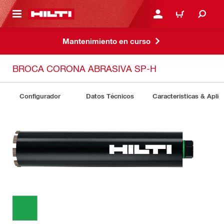
ONTENIDO PRINCIPAL
INICIE SESIÓN O REGÍST
CARRITO
Mantenimiento en curso
BROCA CORONA ABRASIVA SP-H
Configurador
Datos Técnicos
Características & Aplic