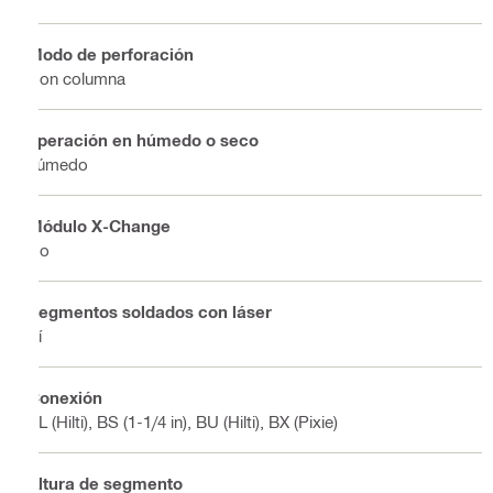
Modo de perforación
Con columna
operación en húmedo o seco
húmedo
Módulo X-Change
No
Segmentos soldados con láser
Sí
Conexión
BL (Hilti), BS (1-1/4 in), BU (Hilti), BX (Pixie)
Altura de segmento