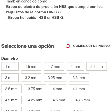
También conocido como
Broca de piedra de precisión HSS que cumple con los
requisitos de la norma DIN 338
,
Broca helicoidal HSS
or
HSS G
.
Seleccione una opción
COMENZAR DE NUEVO
Diámetro
1 mm
1.5 mm
1.7 mm
2 mm
2.5 mm
3 mm
3.2 mm
3.25 mm
3.3 mm
3.5 mm
3.75 mm
4 mm
4.1 mm
4.2 mm
4.25 mm
4.5 mm
4.75 mm
4.8 mm
4.9 mm
5 mm
5.1 mm