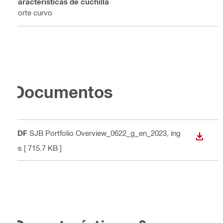
Características de cuchilla
Corte curvo
Documentos
PDF
SJB Portfolio Overview_0622_g_en_2023
, ing
DESCA
lés
[ 715.7 KB ]