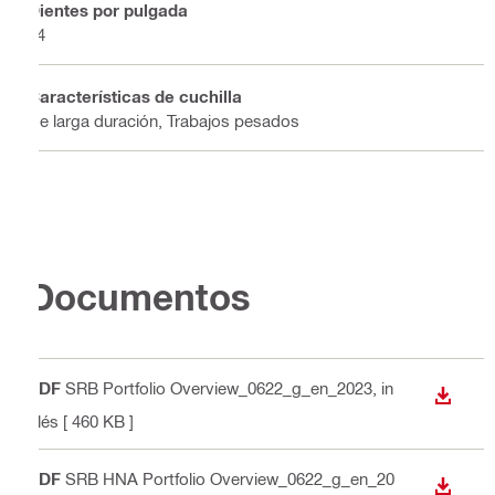
Dientes por pulgada
14
Características de cuchilla
De larga duración, Trabajos pesados
Documentos
PDF
SRB Portfolio Overview_0622_g_en_2023
, in
DESCA
glés
[ 460 KB ]
PDF
SRB HNA Portfolio Overview_0622_g_en_20
DESCA