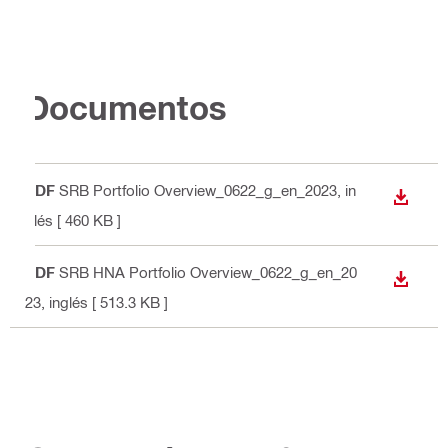
Documentos
PDF
SRB Portfolio Overview_0622_g_en_2023
, in
DESCA
glés
[ 460 KB ]
PDF
SRB HNA Portfolio Overview_0622_g_en_20
DESCA
23
, inglés
[ 513.3 KB ]