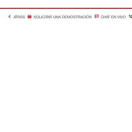
ATRÁS
SOLICITAR UNA DEMOSTRACIÓN
CHAT EN VIVO
Contacto
Optimizació
Contáctenos
Control de c
Ubique su Tienda Hilti
Soluciones d