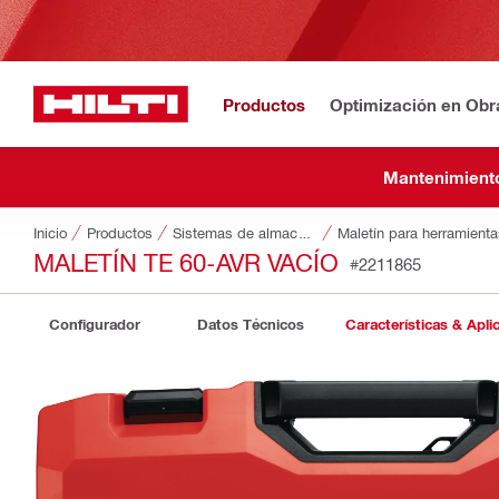
Productos
Optimización en Obr
Mantenimiento
Inicio
Productos
Sistemas de almacenamiento y transporte de herramientas
Maletín para herramienta
MALETÍN TE 60-AVR VACÍO
#2211865
Configurador
Datos Técnicos
Características & Apli