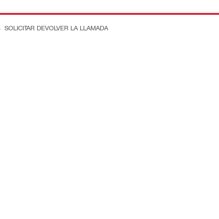
SOLICITAR DEVOLVER LA LLAMADA
n en la obra
Conecte con nosotros
ostos
Dénos Me Gusta en Faceboo
e ingeniería
Síganos en Instagram