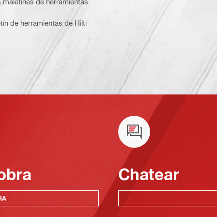
os maletines de herramientas
etín de herramientas de Hilti
obra
Chatear
RA