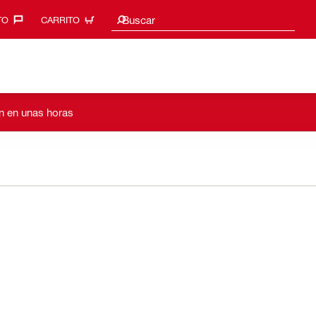
Sugerencias de búsqueda
Buscar
O‎
CARRITO
án en unas horas