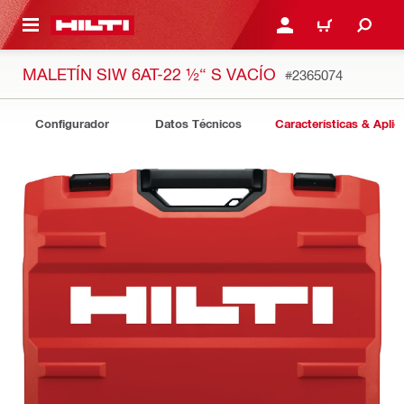
ONTENIDO PRINCIPAL
INICIE SESIÓN O REGÍST
CARRITO
MALETÍN SIW 6AT-22 ½“ S VACÍO
#2365074
Configurador
Datos Técnicos
Características & Aplic