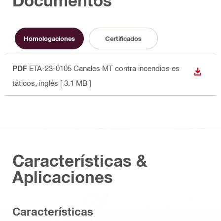
Documentos
Homologaciones
Certificados
PDF
ETA-23-0105 Canales MT contra incendios es
DESCA
táticos
, inglés
[ 3.1 MB ]
Características &
Aplicaciones
Características