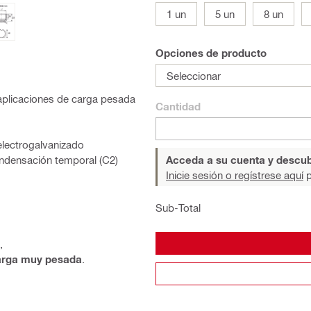
1 un
5 un
8 un
Opciones de producto
Seleccionar
 aplicaciones de carga pesada
Cantidad
electrogalvanizado
ondensación temporal (C2)
Acceda a su cuenta y descub
Inicie sesión o regístrese aquí
p
Sub-Total
,
arga muy pesada
.