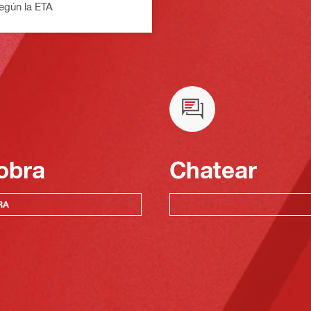
egún la ETA
obra
Chatear
RA