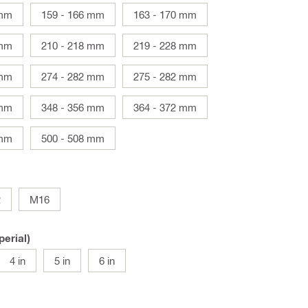
 mm
159 - 166 mm
163 - 170 mm
 mm
210 - 218 mm
219 - 228 mm
 mm
274 - 282 mm
275 - 282 mm
 mm
348 - 356 mm
364 - 372 mm
 mm
500 - 508 mm
2
M16
erial)
4 in
5 in
6 in