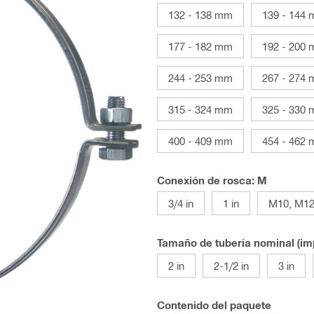
132 - 138 mm
139 - 144
177 - 182 mm
192 - 200
244 - 253 mm
267 - 274
315 - 324 mm
325 - 330
400 - 409 mm
454 - 462
Conexión de rosca: M
3/4 in
1 in
M10, M1
Tamaño de tubería nominal (imp
2 in
2-1/2 in
3 in
Contenido del paquete