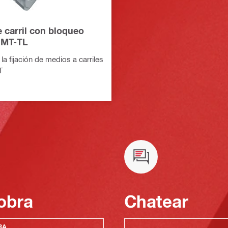
 carril con bloqueo
 MT-TL
la fijación de medios a carriles
T
obra
Chatear
RA