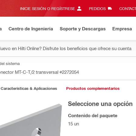
INICIE SESIÓN O REGÍSTRESE
PEDIDOS
CONTACT
a
Centro de Ingeniería
Soporte y Descargas
Empresa
uevo en Hilti Online? Disfrute los beneficios que ofrece su cuenta
del sistema
nector MT-C-T/2 transversal
#2272054
Características & Aplicaciones
Productos complementarios
Seleccione una opción
Contenido del paquete
15 un