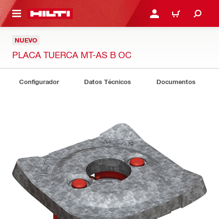
ONTENIDO PRINCIPAL
INICIE SESIÓN O REGÍST
CARRITO
NUEVO
PLACA TUERCA MT-AS B OC
Configurador
Datos Técnicos
Documentos