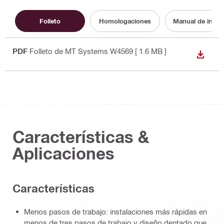
Folleto
Homologaciones
Manual de instr
PDF
Folleto de MT Systems W4569
[ 1.6 MB ]
DESCA
Características &
Aplicaciones
Características
Menos pasos de trabajo: instalaciones más rápidas en
menos de tres pasos de trabajo y diseño dentado que