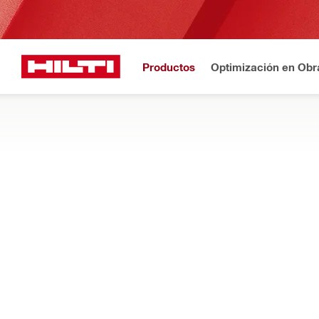
Productos
Optimización en Obr
Registro
¿N
Inicio
Productos
Consumibles para herramientas
BROCAS DE DIAMANTE
Muéstreme brocas de diamante y accesorios diseñados para o
en concreto y mampostería
Filtro
Broca co