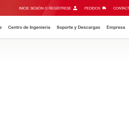
INICIE SESIÓN O REGÍSTRESE
PEDIDOS
CONTACT
a
Centro de Ingeniería
Soporte y Descargas
Empresa
uevo en Hilti Online? Disfrute los beneficios que ofrece su cuenta
btener el máximo rendimiento al perforar con perforadoras manua
rona SPX-T